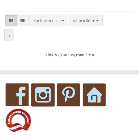
Sortieren nach
pro Seite
Sortieren nach
96 pro Seite
1
1
bis
20
(von insgesamt
20
)