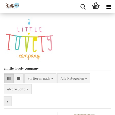
a little lovely company
Sortieren nach
Sortieren nach
Alle Kategorien
pro Seite
96 pro Seite
1