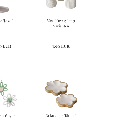
e "Joko"
Vase "Ortega" in 3
Varianten
0 EUR
7,90 EUR
anhänger
Dekoteller "Blume"