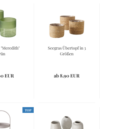
 "Meredith"
Seegras Übertopf in 3
rün
Größen
90 EUR
ab 8,90 EUR
TOP