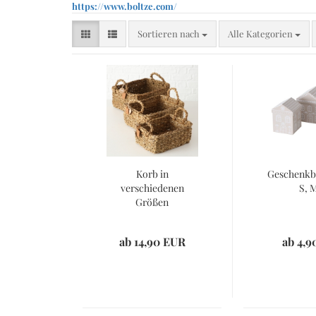
https://www.boltze.com/
Decken
Geschirrtücher
Sortieren nach
Sortieren nach
Alle Kategorien
Handtücher und Spüllappen
Kissen, Polster, Bezüge
Ofenhandschuhe
Schürzen
Tischwäsche
Korb in
Geschenkbo
verschiedenen
S, 
Größen
ab 14,90 EUR
ab 4,9