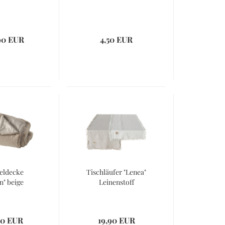
90 EUR
4,50 EUR
eldecke
Tischläufer "Lenea"
n" beige
Leinenstoff
90 EUR
19,90 EUR