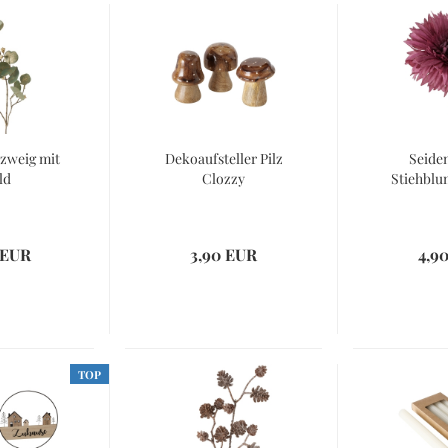
zweig mit
Dekoaufsteller Pilz
Seide
ld
Clozzy
Stiehblu
 EUR
3,90 EUR
4,9
TOP