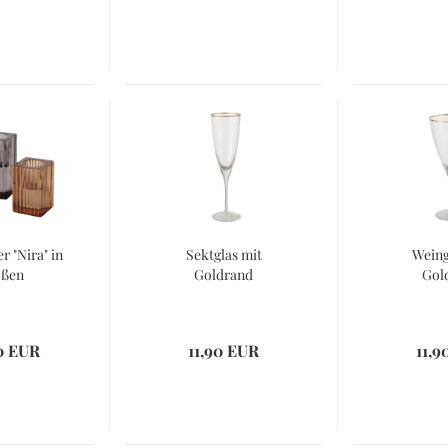
r "Nira" in
Sektglas mit
Weing
ößen
Goldrand
Gol
0 EUR
11,90 EUR
11,9