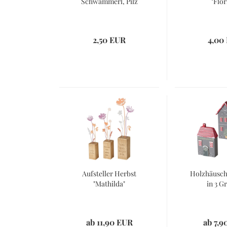
Schwammerl, Pilz
"Flor
2,50 EUR
4,00
Aufsteller Herbst
Holzhäusch
"Mathilda"
in 3 G
ab 11,90 EUR
ab 7,9