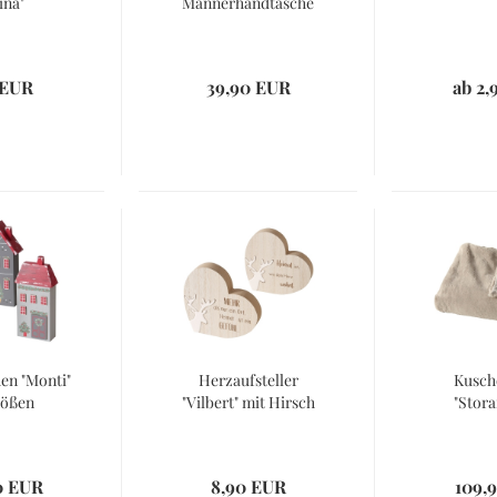
ina"
Männerhandtasche
 EUR
39,90 EUR
ab 2,
en "Monti"
Herzaufsteller
Kusch
rößen
"Vilbert" mit Hirsch
"Stora
0 EUR
8,90 EUR
109,