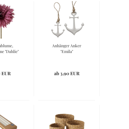
nblume,
Anhänger Anker
me "Dahlie"
"Emila"
0 EUR
ab 3,90 EUR