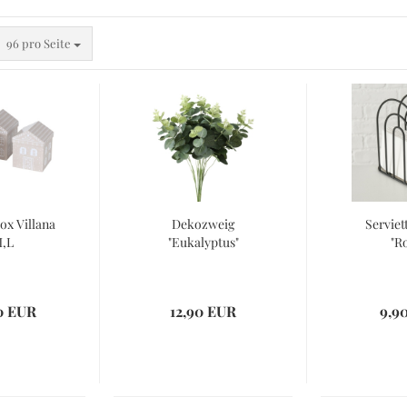
pro Seite
96 pro Seite
x Villana
Dekozweig
Serviet
M,L
"Eukalyptus"
"R
Ausstecher
Farben
Backformen
Fondant und Gla
0 EUR
12,90 EUR
9,9
Tortendekoration
Zuckerperlen
Tüllen und Spritzbeutel
Party- und Tortendekoration