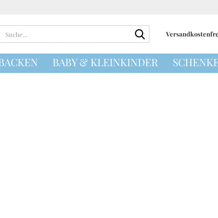
Suche...
Versandkostenfrei
 BACKEN
BABY & KLEINKINDER
SCHENKE
Geschenkideen 
Kleinkinder
Geschenkideen 
Geschenkideen
rsetzer
Mynte