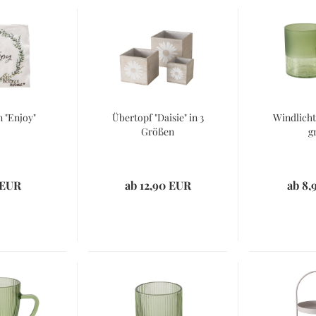
n "Enjoy"
Übertopf "Daisie" in 3
Windlicht
Größen
g
 EUR
ab 12,90 EUR
ab 8,