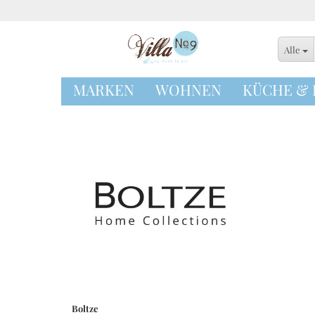
Alle
MARKEN
WOHNEN
KÜCHE &
Geschirrtücher
Ofenhandschuhe
Schürzen
Tischläufer
Tischsets & Unte
Boltze