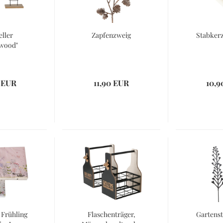
eller
Zapfenzweig
Stabker
wood"
 EUR
11,90 EUR
10,9
 Frühling
Flaschenträger,
Gartenst