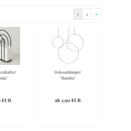
Tassen
Teekannen
1
2
»
Teller
Thermosbecher
Tortenplatten
Trinkgläser
Vorratsdosen
Zuckerdosen
Marken
tenhalter
Dekoanhänger
onia"
"Rumba"
suren
0 EUR
ab 2,90 EUR