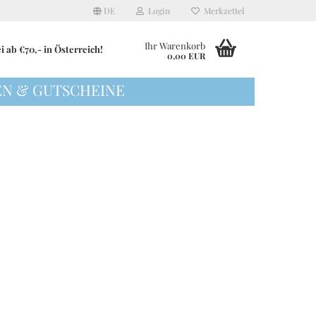
DE
Login
Merkzettel
Ihr Warenkorb
 ab €70,- in Österreich!
0,00 EUR
N & GUTSCHEINE
für Babys und
Aufsteller
Auflaufformen
Kerzen
Besteck
für Frauen
Körbe & Boxen
Butterdosen
 für Männer
Laternen & Kerzenhalter
Eierbecher
Seidenblumen & Dekozweige
Krüge und Karaffen
Tabletts, Dekoteller
Milchkännchen
Vasen
Salz- und Pfefferstreuer
Schneidebretter
Schüsseln
Servierplatten