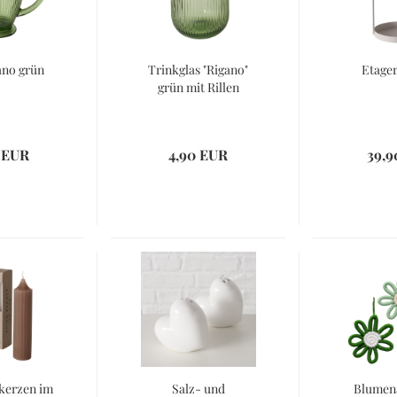
ano grün
Trinkglas "Rigano"
Etager
grün mit Rillen
 EUR
4,90 EUR
39,9
kerzen im
Salz- und
Blumen