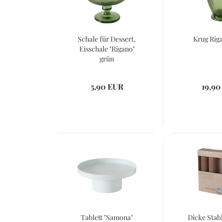
Schale für Dessert,
Krug Rig
Eisschale "Rigano"
grün
5,90 EUR
19,90
Tablett "Samona"
Dicke Stab