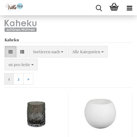
Kaheku
Sortieren nach
Sortieren nach
Alle Kategorien
pro Seite
96 pro Seite
1
2
»