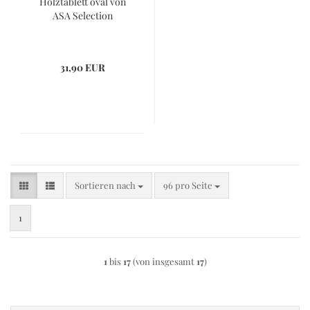
Holztablett oval von
ASA Selection
31,90 EUR
Sortieren nach
pro Seite
Sortieren nach
96 pro Seite
1
1
bis
17
(von insgesamt
17
)