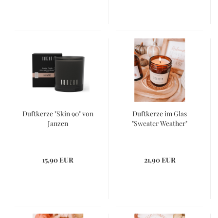
Duftkerze "Skin 90" von
Duftkerze im Glas
Janzen
"Sweater Weather"
15,90 EUR
21,90 EUR