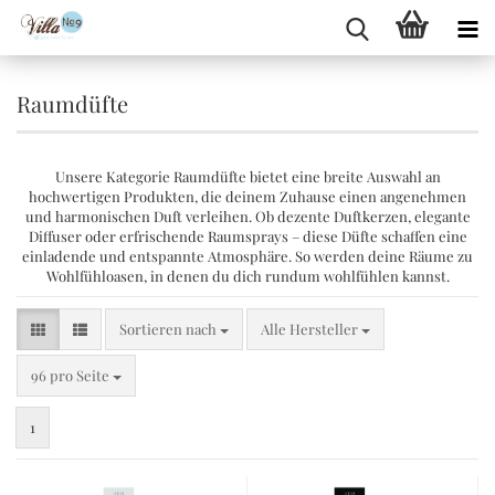
Raumdüfte
Unsere Kategorie Raumdüfte bietet eine breite Auswahl an
hochwertigen Produkten, die deinem Zuhause einen angenehmen
und harmonischen Duft verleihen. Ob dezente Duftkerzen, elegante
Diffuser oder erfrischende Raumsprays – diese Düfte schaffen eine
einladende und entspannte Atmosphäre. So werden deine Räume zu
Wohlfühloasen, in denen du dich rundum wohlfühlen kannst.
Sortieren nach
Sortieren nach
Alle Hersteller
pro Seite
96 pro Seite
1