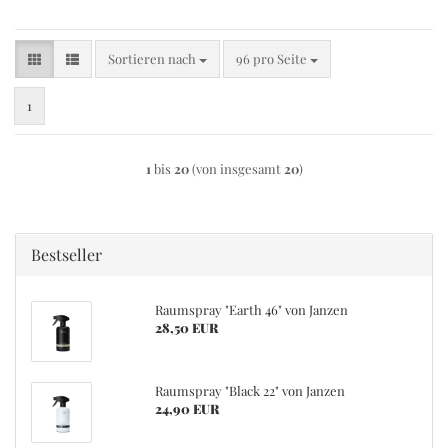
Sortieren nach
pro Seite
Sortieren nach
96 pro Seite
1
1
bis
20
(von insgesamt
20
)
Bestseller
Raumspray "Earth 46" von Janzen
28,50 EUR
Raumspray "Black 22" von Janzen
24,90 EUR