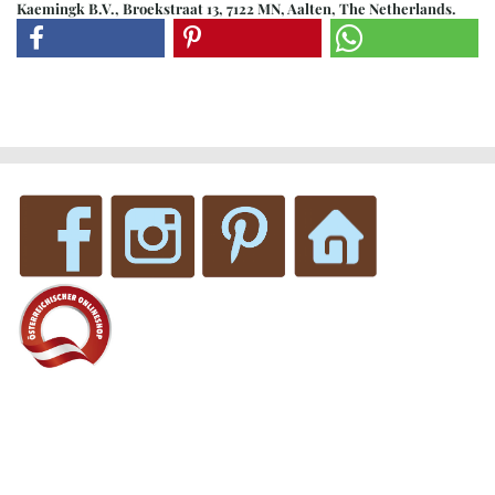
Kaemingk B.V., Broekstraat 13, 7122 MN, Aalten, The Netherlands.