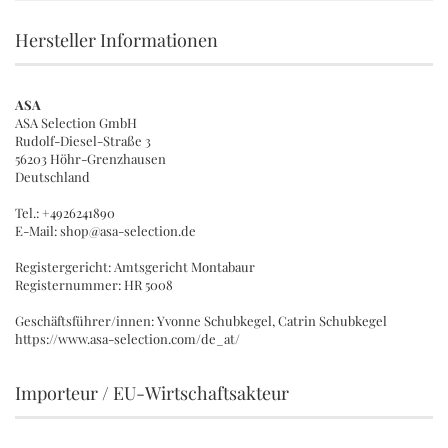
Hersteller Informationen
ASA
ASA Selection GmbH
Rudolf-Diesel-Straße 3
56203 Höhr-Grenzhausen
Deutschland
Tel.: +4926241890
E-Mail: shop@asa-selection.de
Registergericht: Amtsgericht Montabaur
Registernummer: HR 5008
Geschäftsführer/innen: Yvonne Schubkegel, Catrin Schubkegel
https://www.asa-selection.com/de_at/
Importeur / EU-Wirtschaftsakteur