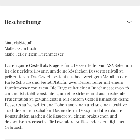
Beschreibung
Material:Metall
Maße: 28cm hoch
Maße Teller: 21cm Durchmesser
Das elegante Gestell als Etagere für 2 Dessertteller von ASA Selection
ist die perfekte Lösung, um deine köstlichen Desserts stilvoll zu
präsentieren. Das Gestell besteht aus hochwertigem Metall in der
Farbe Schwarz und bietet Platz für zwei Dessertteller mit einem
Durchmesser von 21 cm. Die Etagere hat einen Durchmesser von 28
cm und ist stabil konstruiert, um eine sichere und ansprechende
Präsentation zu gewährleisten. Mit diesem Gestell kannst du deine
Desserts auf verschiedene Höhen anordnen und so eine attraktive
Tischdekoration schaffen. Das moderne Design und die robuste
Konstruktion machen die Etagere zu einem praktischen und
dekorativen Accessoire für besondere Anlässe oder den täglichen
Gebrauch.