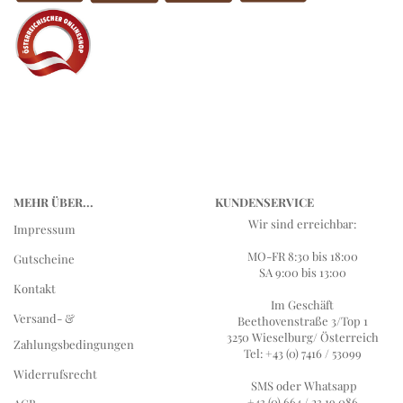
MEHR ÜBER...
KUNDENSERVICE
Wir sind erreichbar:
Impressum
MO-FR 8:30 bis 18:00
Gutscheine
SA 9:00 bis 13:00
Kontakt
Im Geschäft
Versand- &
Beethovenstraße 3/Top 1
3250 Wieselburg/ Österreich
Zahlungsbedingungen
Tel: +43 (0) 7416 / 53099
Widerrufsrecht
SMS oder Whatsapp
+43 (0) 664 / 23 19 086