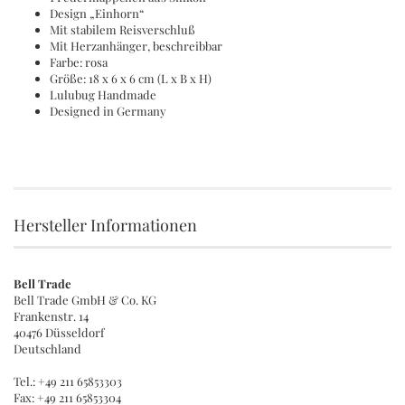
Design „Einhorn“
Mit stabilem Reisverschluß
Mit Herzanhänger, beschreibbar
Farbe: rosa
Größe: 18 x 6 x 6 cm (L x B x H)
Lulubug Handmade
Designed in Germany
Hersteller Informationen
Bell Trade
Bell Trade GmbH & Co. KG
Frankenstr. 14
40476 Düsseldorf
Deutschland
Tel.: +49 211 65853303
Fax: +49 211 65853304