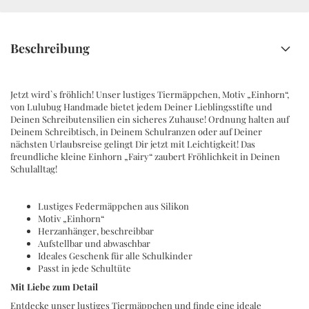
Beschreibung
Jetzt wird`s fröhlich! Unser lustiges Tiermäppchen, Motiv „Einhorn“,
von Lulubug Handmade bietet jedem Deiner Lieblingsstifte und
Deinen Schreibutensilien ein sicheres Zuhause! Ordnung halten auf
Deinem Schreibtisch, in Deinem Schulranzen oder auf Deiner
nächsten Urlaubsreise gelingt Dir jetzt mit Leichtigkeit! Das
freundliche kleine Einhorn „Fairy“ zaubert Fröhlichkeit in Deinen
Schulalltag!
Lustiges Federmäppchen aus Silikon
Motiv „Einhorn“
Herzanhänger, beschreibbar
Aufstellbar und abwaschbar
Ideales Geschenk für alle Schulkinder
Passt in jede Schultüte
Mit Liebe zum Detail
Entdecke unser lustiges Tiermäppchen und finde eine ideale