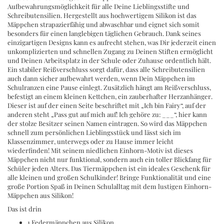
Aufbewahrungsmöglichkeit für alle Deine Lieblingsstifte und
Schreibutensilien. Hergestellt aus hochwertigem Silikon ist das
Mäppchen strapazierfähig und abwaschbar und eignet sich somit
besonders für einen langlebigen täglichen Gebrauch. Dank seines
einzigartigen Designs kann es aufrecht stehen, was Dir jederzeit einen
unkomplizierten und schnellen Zugang zu Deinen Stiften ermöglicht
und Deinen Arbeitsplatz in der Schule oder Zuhause ordentlich hält.
Ein stabiler Reißverschluss sorgt dafür, dass alle Schreibutensilien
auch dann sicher aufbewahrt werden, wenn Dein Mäppchen im
Schulranzen eine Pause einlegt. Zusätzlich hängt am Reißverschluss,
befestigt an einem kleinen Kettchen, ein zauberhafter Herzanhänger.
Dieser ist auf der einen Seite beschriftet mit „Ich bin Fairy“, auf der
anderen steht „Pass gut auf mich auf! Ich gehöre zu: ___“, hier kann
der stolze Besitzer seinen Namen eintragen. So wird das Mäppchen
schnell zum persönlichen Lieblingsstück und lässt sich im
Klassenzimmer, unterwegs oder zu Hause immer leicht
wiederfinden! Mit seinem niedlichen Einhorn-Motiv ist dieses
Mäppchen nicht nur funktional, sondern auch ein toller Blickfang für
Schüler jeden Alters. Das Tiermäppchen ist ein ideales Geschenk für
alle kleinen und großen Schulkinder! Bringe Funktionalität und eine
große Portion Spaß in Deinen Schulalltag mit dem lustigen Einhorn-
Mäppchen aus Silikon!
Das ist drin
1 Federmäppchen aus Silikon