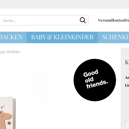
Suche...
Versandkostenfrei
 BACKEN
BABY & KLEINKINDER
SCHENKE
appy Birthday
K
Geschenkideen 
Kleinkinder
Geschenkideen 
Ar
Geschenkideen
Li
rsetzer
Mynte