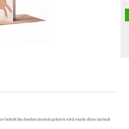
Ausstecher
Farben
Backformen
Fondant und Gla
Tortendekoration
Zuckerperlen
Tüllen und Spritzbeutel
Party- und Tortendekoration
r Schritt bis dorthin tierisch gefeiert wird wurde diese tierisch