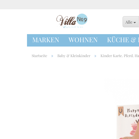
Alle
MARKEN
WOHNEN
KÜCHE &
»
»
Startseite
Baby & Kleinkinder
Kinder Karte. Pferd. H
Geschirrtücher
Ofenhandschuhe
Schürzen
Tischläufer
Tischsets & Unte