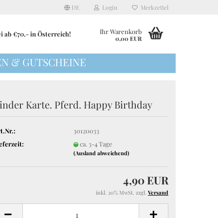
DE
Login
Merkzettel
Ihr Warenkorb
 ab €70,- in Österreich!
0,00 EUR
N & GUTSCHEINE
inder Karte. Pferd. Happy Birthday
für Babys und
Aufsteller
Auflaufformen
Kerzen
Besteck
für Frauen
Körbe & Boxen
Butterdosen
t.Nr.:
30120033
 für Männer
Laternen & Kerzenhalter
Eierbecher
eferzeit:
ca. 3-4 Tage
Seidenblumen & Dekozweige
Krüge und Karaffen
(Ausland abweichend)
Tabletts, Dekoteller
Milchkännchen
Vasen
Salz- und Pfefferstreuer
4,90 EUR
Schneidebretter
inkl. 20% MwSt. zzgl.
Versand
Schüsseln
Servierplatten