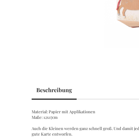
Decken
Geschirrtücher
Handtücher und Spüllappen
Kissen, Polster, Bezüge
Ofenhandschuhe
Schürzen
Tischwäsche
Beschreibung
Material: Papier mit Applikationen
Maße: 12x17cm
Auch die Kleinen werden ganz schnell groß. Und damit jede
gute Karte entworfen.