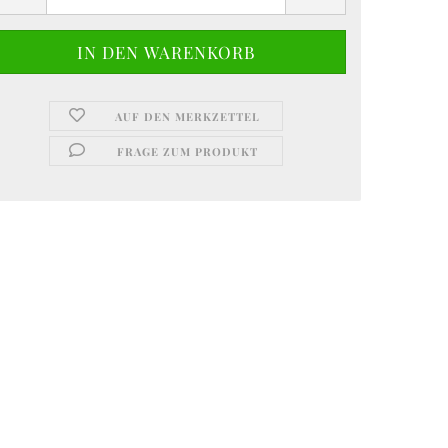
Tassen
Teekannen
Teller
Thermosbecher
Tortenplatten
AUF DEN MERKZETTEL
Trinkgläser
FRAGE ZUM PRODUKT
Vorratsdosen
Zuckerdosen
Marken
suren