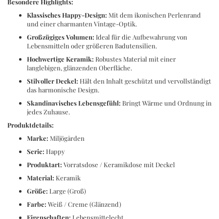
Besondere Highlights:
Klassisches Happy-Design:
Mit dem ikonischen Perlenrand
und einer charmanten Vintage-Optik.
Großzügiges Volumen:
Ideal für die Aufbewahrung von
Lebensmitteln oder größeren Badutensilien.
Hochwertige Keramik:
Robustes Material mit einer
langlebigen, glänzenden Oberfläche.
Stilvoller Deckel:
Hält den Inhalt geschützt und vervollständigt
das harmonische Design.
Skandinavisches Lebensgefühl:
Bringt Wärme und Ordnung in
jedes Zuhause.
Produktdetails:
Marke:
Miljögården
Serie:
Happy
Produktart:
Vorratsdose / Keramikdose mit Deckel
Material:
Keramik
Größe:
Large (Groß)
Farbe:
Weiß / Creme (Glänzend)
Eigenschaften:
Lebensmittelecht