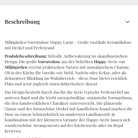
Beschreibung
Miljögården Vorratsdose Happy Large – Große rustikale Keramikdose
mit Deckel und Perlenrand
Produktbeschreibung:
Stilvolle Aufbewahrung im skandinavischen
Design: Die große
Vorratsdose
aus der beliebten
Happy
-Serie von
Miljögården
vereint praktischen Nutzen mit nostalgischem Charme.
Ob in der Küche für Vorräte wie Mehl, Nudeln oder Kekse, oder als
dekorativer Blickfang im Wohnbereich – diese Dose bietet reichlich
Platz und setzt zugleich einen ästhetischen Akzent.
Das Design besticht durch das für die Serie typische Perlenrelief am
unteren Rand und die leicht unregelmäßige, organische Formgebung,
die den handwerklichen Charakter unterstreicht. Die glänzende
Glasur und der formschöne Deckel mit handlichem Knauf machen die
Dose zu einem Schmuckstück im modernen Landhausstil. In
Kombination mit der kleineren Variante der Happy-Serie lassen sich
wunderschöne Arrangements auf der Küchenzeile oder im Regal
kreieren.